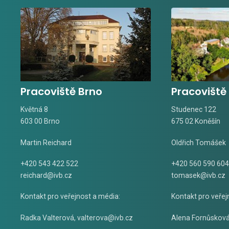
Pracoviště Brno
Pracoviště
Květná 8
Studenec 122
603 00 Brno
675 02 Koněšín
Martin Reichard
Oldřich Tomášek
+420 543 422 522
+420 560 590 604
reichard@ivb.cz
tomasek@ivb.cz
Kontakt pro veřejnost a média:
Kontakt pro veřej
Radka Valterová,
valterova@ivb.cz
Alena Fornůskov