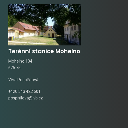
Terénní stanice Mohelno
Mohelno 134
675 75
Věra Pospíšilová
+420 543 422 501
pospisilova@ivb.cz