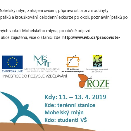
Mohelský mlýn, zahájení cvičení, příprava sítí a první odchyty
í ptáků a kroužkování, celodenní exkurze po okolí, poznávání ptáků po
stěných v okolí Mohelského mlýna, po obědě odjezd
kce zajištěna, více o stanici zde:
http://
www.ivb.cz/pracoviste-