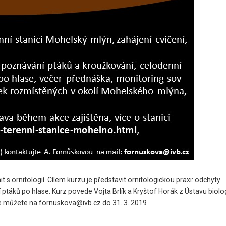
it s ornitologií. Cílem kurzu je představit ornitologickou praxi: odchyty
ptáků po hlase. Kurz povede Vojta Brlík a Kryštof Horák z Ústavu biolo
t se můžete na fornuskova@ivb.cz do 31. 3. 2019