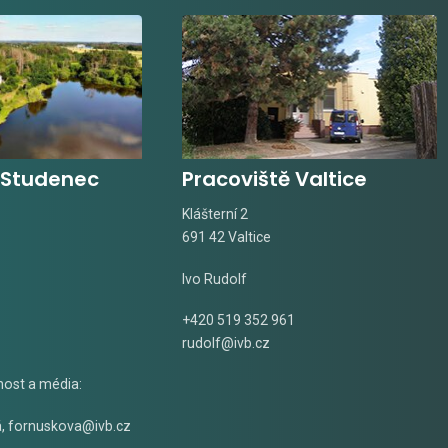
 Studenec
Pracoviště Valtice
Klášterní 2
691 42 Valtice
Ivo Rudolf
+420 519 352 961
rudolf@ivb.cz
nost a média:
á
,
fornuskova@ivb.cz