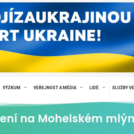
VÝZKUM
VEŘEJNOST A MÉDIA
LIDÉ
SLUŽBY V
ičení na Mohelském mlýn