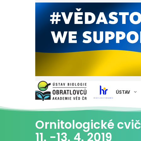
ÚSTAV
Ornitologické cv
11. -13. 4. 2019