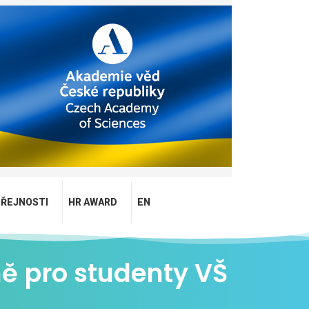
EŘEJNOSTI
HR AWARD
EN
ě pro studenty VŠ