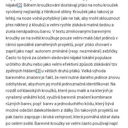
nějaké
[2]
. Během kroužkování dostávají ptáci na nohu kroužek
vyrobený nejčastěji z hliníkové slitiny. Kroužek jako takový je
lehký, na noze volně pohyblivý (ale ne tak, aby mohl sklouznout
přes některý z kloubů) a velmi rychle získává matně šedou a
zcela nenápadnou barvu. V textu zmiňovanými barevnými
kroužky se na světě kroužkuje pouze velmi malá část jedinců v
rámci speciálně zaměřených projektů, popř. ptáci chovaní v
zajetí jako např. autorem zmíněné (resp. nezmíněné) zebřičky.
Často to bývá za účelem sledování nějaké lokální populace
určitého druhu nebo jako velmi efektivní způsob získávání tzv.
zpětných hlášení
[3]
u větších druhů ptáků. Velká výhoda
barevného značení je fakt, že není nutné daného jedince znovu
odchytávat, abychom jej mohli jednoznačně identifikovat. Na
rozdíl od klasických kroužků, které jsou malé a na kterých je
vyražený unikátní kód, využívá barevné značení kombinace
různých barev, popř. barev a jednoduchého kódu, který bývá
možné odečíst dalekohledem z dálky. Do takových projektů se
pak často zapojuje i široká veřejnost, která pomáhá sbírat data
po celém světě. Barevné kroužky se velmi často používají např.