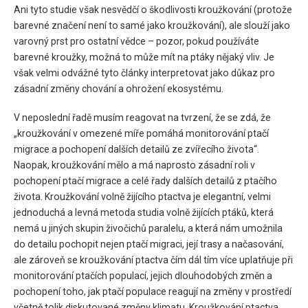
Ani tyto studie však nesvědčí o škodlivosti kroužkování (protože
barevné značení není to samé jako kroužkování), ale slouží jako
varovný prst pro ostatní vědce – pozor, pokud používáte
barevné kroužky, možná to může mít na ptáky nějaký vliv. Je
však velmi odvážné tyto články interpretovat jako důkaz pro
zásadní změny chování a ohrožení ekosystému.
V neposlední řadě musím reagovat na tvrzení, že se zdá, že
„kroužkování v omezené míře pomáhá monitorování ptačí
migrace a pochopení dalších detailů ze zvířecího života“.
Naopak, kroužkování mělo a má naprosto zásadní roli v
pochopení ptačí migrace a celé řady dalších detailů z ptačího
života. Kroužkování volně žijícího ptactva je elegantní, velmi
jednoduchá a levná metoda studia volně žijících ptáků, která
nemá u jiných skupin živočichů paralelu, a která nám umožnila
do detailu pochopit nejen ptačí migraci, její trasy a načasování,
ale zároveň se kroužkování ptactva čím dál tím více uplatňuje při
monitorování ptačích populací, jejich dlouhodobých změn a
pochopení toho, jak ptačí populace reagují na změny v prostředí
včetně tolik diskutované změny klimatu. Kroužkování ptactva