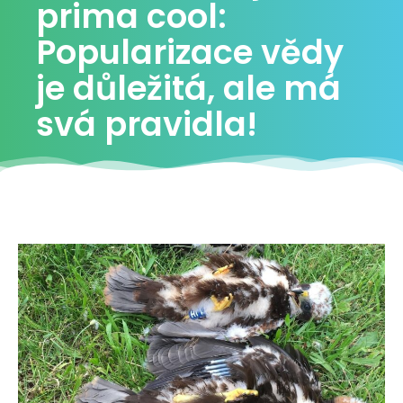
prima cool:
Popularizace vědy
je důležitá, ale má
svá pravidla!