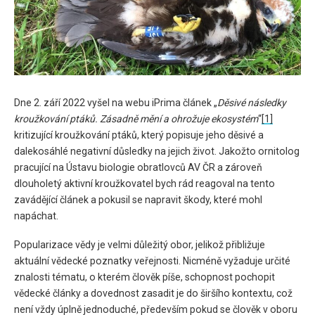
Dne 2. září 2022 vyšel na webu iPrima článek „
Děsivé následky
kroužkování ptáků. Zásadně mění a ohrožuje ekosystém
“
[1]
kritizující kroužkování ptáků, který popisuje jeho děsivé a
dalekosáhlé negativní důsledky na jejich život. Jakožto ornitolog
pracující na Ústavu biologie obratlovců AV ČR a zároveň
dlouholetý aktivní kroužkovatel bych rád reagoval na tento
zavádějící článek a pokusil se napravit škody, které mohl
napáchat.
Popularizace vědy je velmi důležitý obor, jelikož přibližuje
aktuální vědecké poznatky veřejnosti. Nicméně vyžaduje určité
znalosti tématu, o kterém člověk píše, schopnost pochopit
vědecké články a dovednost zasadit je do širšího kontextu, což
není vždy úplně jednoduché, především pokud se člověk v oboru