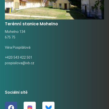
Terénní stanice Mohelno
Mohelno 134
675 75
Věra Pospíšilová
+420 543 422 501
pospisilova@ivb.cz
Sociální sítě