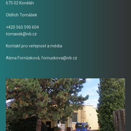
675 02 Koněšín
Oldřich Tomášek
+420 560 590 604
tomasek@ivb.cz
Kontakt pro veřejnost a média:
Alena Fornůsková
,
fornuskova@ivb.cz