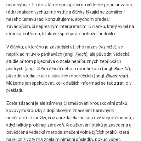
nepohybuje. Proto vítáme spolupráci na vědecké popularizaci a
rádi redakcím vycházíme vstříc a články týkající se zaměření
našeho ústavu rádi konzultujeme, abychom předešli
zavádějícím, či nepřesným interpretacím. U článku, který vyšel na
stránkách iPrima, k takové spolupráci bohužel nedošlo.
V článku, u kterého je zavádějící už jeho název (viz níže), se
například mluví o pěnkavách (angl.
Finch
), ale původní vědecká
studie přitom pojednává o zcela nepříbuzných zebřičkách
pestrých (angl.
Zebra Finch
) nebo o modřinkách (angl.
Blue Tit
),
původní studie je ale o slavících modráčcích (angl.
Bluethroat
).
Můžeme jen spekulovat, kolik dalších informací se tak ztratilo v
překladu.
Zcela zásadní je ale záměna či směšování kroužkování ptáků
kovovými kroužky s doplňkovým značením barevnými
odečítacími kroužky, což ani zdaleka nejsou dvě stejné činnosti, i
když někdy probíhají zároveň. Kroužkování ptáků je zavedená a
osvědčená vědecká metoda značení volně žijících ptáků, která
na jejich životy má zcela minimální důsledky, pokud vůbec