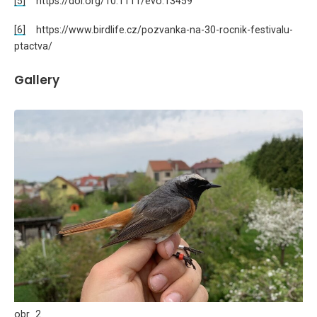
[5]
https://doi.org/10.1111/evo.13459
[6]
https://www.birdlife.cz/pozvanka-na-30-rocnik-festivalu-
ptactva/
Gallery
obr_2