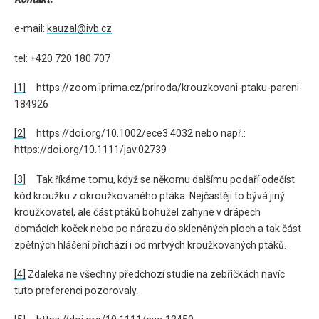
e-mail:
kauzal@ivb.cz
tel: +420 720 180 707
[1]
https://zoom.iprima.cz/priroda/krouzkovani-ptaku-pareni-
184926
[2]
https://doi.org/10.1002/ece3.4032 nebo např.:
https://doi.org/10.1111/jav.02739
[3]
Tak říkáme tomu, když se někomu dalšímu podaří odečíst
kód kroužku z okroužkovaného ptáka. Nejčastěji to bývá jiný
kroužkovatel, ale část ptáků bohužel zahyne v drápech
domácích koček nebo po nárazu do skleněných ploch a tak část
zpětných hlášení přichází i od mrtvých kroužkovaných ptáků.
[4]
Zdaleka ne všechny předchozí studie na zebřičkách navíc
tuto preferenci pozorovaly.