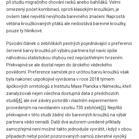
při studiu migračního chování racků anebo bahňáků. Velmi
omezený počet kombinací, oproti klasickým kroužkům, je
ovšem také největší nevýhoda barevného značení. Naprostá
většina kroužkovaných ptáků ale nedostává barevné kroužky,
pouze ty hliníkové.
Původní článek o zebřičkách pestrých pojednávající o preferenci
červené barvy kroužků při výběru partnera byl navíc spíše
náhodnou statistickou chybou než neprůstřelným tvrzením.
Překvapivě se ale dostal nejen do širokého vědeckého
povědomí. Preference samiček pro určitou barvu kroužků však
byla nakonec uspokojivě vyvrácena v roce 2018 týmem
špičkových ornitologů z Institutu Maxe Plancka v Německu, kteří
zanalyzovali nejen všechna dostupná data z předchozích
studií
[4]
, ale své závěry potvrdili i vlastním experimentem
provedeným na nevídaném vzorku 730 zebřiček
[5]
. Nepříliš
překvapivě v této studii žádný vliv barevných kroužků na výběr
partnera vědci nenašli. Další dva autorem uvedené příklady
samozřejmě není možné takto jednoduše vyvrátit, i když v obou
případech nebyl počet pozorovaných samců závratně vysoký.