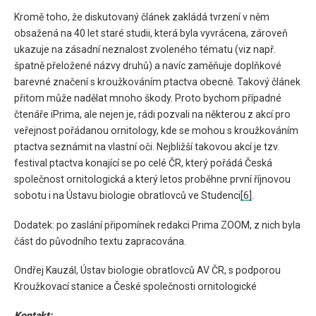
Kromě toho, že diskutovaný článek zakládá tvrzení v něm
obsažená na 40 let staré studii, která byla vyvrácena, zároveň
ukazuje na zásadní neznalost zvoleného tématu (viz např.
špatně přeložené názvy druhů) a navíc zaměňuje doplňkové
barevné značení s kroužkováním ptactva obecně. Takový článek
přitom může nadělat mnoho škody. Proto bychom případné
čtenáře iPrima, ale nejen je, rádi pozvali na některou z akcí pro
veřejnost pořádanou ornitology, kde se mohou s kroužkováním
ptactva seznámit na vlastní oči. Nejbližší takovou akcí je tzv.
festival ptactva konající se po celé ČR, který pořádá Česká
společnost ornitologická a který letos proběhne první říjnovou
sobotu i na Ústavu biologie obratlovců ve Studenci
[6]
.
Dodatek: po zaslání připomínek redakci Prima ZOOM, z nich byla
část do původního textu zapracována.
Ondřej Kauzál, Ústav biologie obratlovců AV ČR, s podporou
Kroužkovací stanice a České společnosti ornitologické
Kontakt: