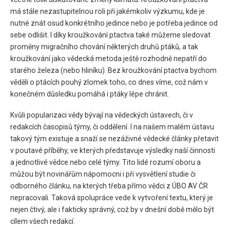
má stále nezastupitelnou roli při jakémkoliv výzkumu, kde je
nutné znát osud konkrétního jedince nebo je potřeba jedince od
sebe odlišit. I díky kroužkování ptactva také můžeme sledovat
proměny migračního chování některých druhů ptáků, a tak
kroužkování jako vědecká metoda ještě rozhodně nepatří do
starého železa (nebo hliníku). Bez kroužkování ptactva bychom
věděli o ptácích pouhý zlomek toho, co dnes víme, což nám v
konečném důsledku pomáhá i ptáky lépe chránit.
Kvůli popularizaci vědy bývají na vědeckých ústavech, či v
redakcích časopisů týmy, či oddělení. I na našem malém ústavu
takový tým existuje a snaží se nezáživné vědecké články přetavit
v poutavé příběhy, ve kterých představuje výsledky naší činnosti
a jednotlivé vědce nebo celé týmy. Tito lidé rozumí oboru a
můžou být novinářům nápomocni i při vysvětlení studie či
odborného článku, na kterých třeba přímo vědci z ÚBO AV ČR
nepracovali. Taková spolupráce vede k vytvoření textu, který je
nejen čtivý, ale i fakticky správný, což by v dnešní době mělo být
cílem všech redakcí.