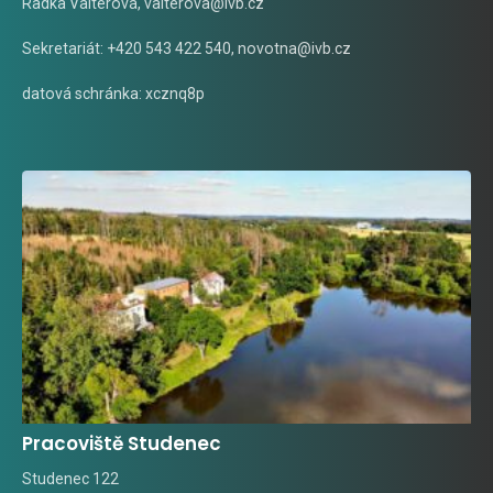
Radka Valterová,
valterova@ivb.cz
Sekretariát: +420 543 422 540,
novotna@ivb.cz
datová schránka: xcznq8p
Pracoviště Studenec
Studenec 122