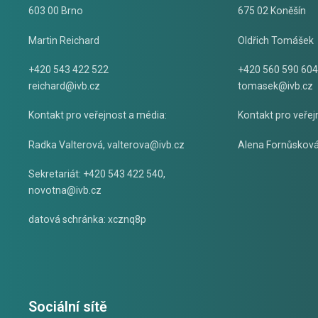
603 00 Brno
675 02 Koněšín
Martin Reichard
Oldřich Tomášek
+420 543 422 522
+420 560 590 604
reichard@ivb.cz
tomasek@ivb.cz
Kontakt pro veřejnost a média:
Kontakt pro veřej
Radka Valterová,
valterova@ivb.cz
Alena Fornůskov
Sekretariát: +420 543 422 540,
novotna@ivb.cz
datová schránka: xcznq8p
Sociální sítě