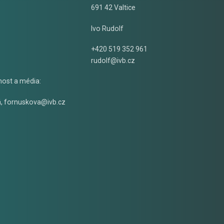
691 42 Valtice
Ivo Rudolf
+420 519 352 961
rudolf@ivb.cz
nost a média:
á
,
fornuskova@ivb.cz