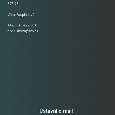
675 75
Věra Pospíšilová
+420 543 422 501
pospisilova@ivb.cz
Ústavní e-mail