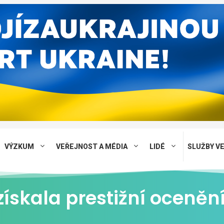
VÝZKUM
VEŘEJNOST A MÉDIA
LIDÉ
SLUŽBY V
ískala prestižní ocenění