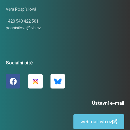
Věra Pospíšilová
+420 543 422 501
pospisilova@ivb.cz
Sociální sítě
Ústavní e-mail
webmail.ivb.cz