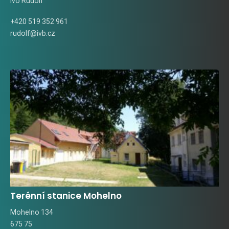
Ivo Rudolf
+420 519 352 961
rudolf@ivb.cz
Terénní stanice Mohelno
Mohelno 134
675 75