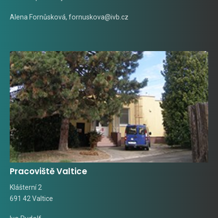
Alena Fornůsková
,
fornuskova@ivb.cz
Pracoviště Valtice
Klášterní 2
691 42 Valtice