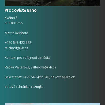
Pracoviště Brno
Květná 8
603 00 Brno
Martin Reichard
+420 543 422 522
reichard@ivb.cz
Kontakt pro veřejnost a média:
Radka Valterová,
valterova@ivb.cz
Sekretariát: +420 543 422 540,
novotna@ivb.cz
datová schránka: xcznq8p