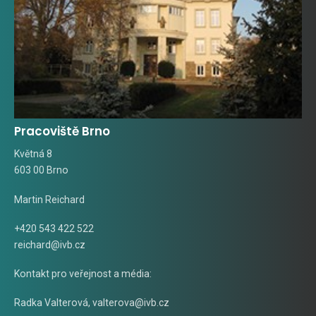
Pracoviště Brno
Květná 8
603 00 Brno
Martin Reichard
+420 543 422 522
reichard@ivb.cz
Kontakt pro veřejnost a média:
Radka Valterová,
valterova@ivb.cz