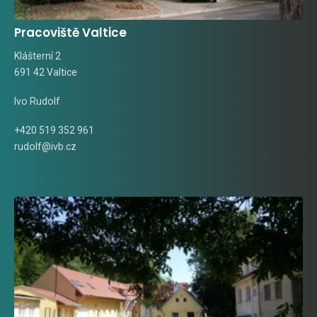
Pracoviště Valtice
Klášterní 2
691 42 Valtice
Ivo Rudolf
+420 519 352 961
rudolf@ivb.cz