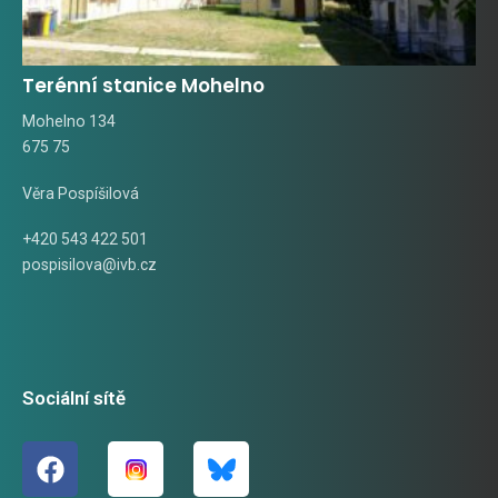
Terénní stanice Mohelno
Mohelno 134
675 75
Věra Pospíšilová
+420 543 422 501
pospisilova@ivb.cz
Sociální sítě