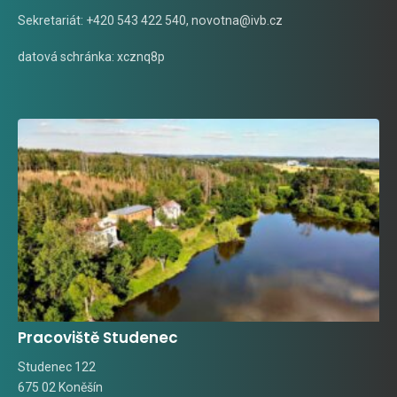
Sekretariát: +420 543 422 540,
novotna@ivb.cz
datová schránka: xcznq8p
Pracoviště Studenec
Studenec 122
675 02 Koněšín