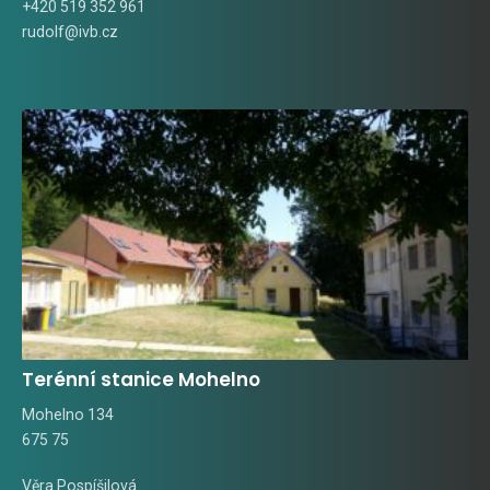
+420 519 352 961
rudolf@ivb.cz
Terénní stanice Mohelno
Mohelno 134
675 75
Věra Pospíšilová