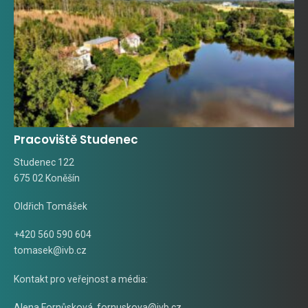
Pracoviště Studenec
Studenec 122
675 02 Koněšín
Oldřich Tomášek
+420 560 590 604
tomasek@ivb.cz
Kontakt pro veřejnost a média:
Alena Fornůsková
,
fornuskova@ivb.cz