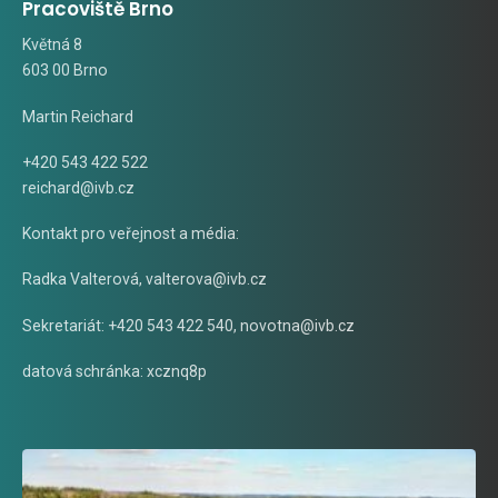
Pracoviště Brno
Květná 8
603 00 Brno
Martin Reichard
+420 543 422 522
reichard@ivb.cz
Kontakt pro veřejnost a média:
Radka Valterová,
valterova@ivb.cz
Sekretariát: +420 543 422 540,
novotna@ivb.cz
datová schránka: xcznq8p