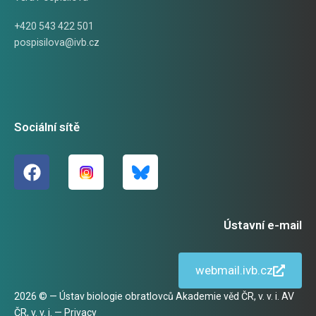
+420 543 422 501
pospisilova@ivb.cz
Sociální sítě
Ústavní e-mail
webmail.ivb.cz
2026 © — Ústav biologie obratlovců Akademie věd ČR, v. v. i. AV
ČR, v. v. i. —
Privacy