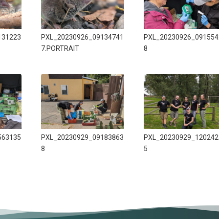
131223
PXL_20230926_09134741
PXL_20230926_091554
7.PORTRAIT
8
563135
PXL_20230929_09183863
PXL_20230929_120242
8
5