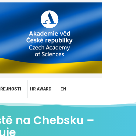
EŘEJNOSTI
HR AWARD
EN
stě na Chebsku –
uje