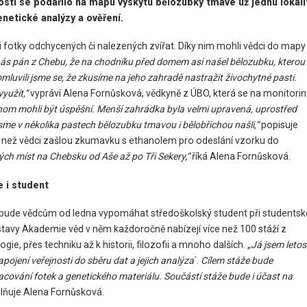
osti se podařilo na mapu výskytu bělozubky tmavé už jednu lokali
genetické analýzy a ověření.
li fotky odchycených či nalezených zvířat. Díky nim mohli vědci do mapy
ás pán z Chebu, že na chodníku před domem asi našel bělozubku, kterou
luvili jsme se, že zkusíme na jeho zahradě nastražit živochytné pasti.
yužít,“
vypráví Alena Fornůsková, vědkyně z ÚBO, která se na monitori
bychom mohli být úspěšní. Menší zahrádka byla velmi upravená, uprostřed
jsme v několika pastech bělozubku tmavou i bělobřichou našli,“
popisuje
at, než vědci zašlou zkumavku s ethanolem pro odeslání vzorku do
zných míst na Chebsku od Aše až po Tři Sekery,“
říká Alena Fornůsková.
 i student
mi bude vědcům od ledna vypomáhat středoškolský student při studentsk
stavy Akademie věd v něm každoročně nabízejí více než 100 stáží z
ie, přes techniku až k historii, filozofii a mnoho dalších. „
Já jsem letos
ojení veřejnosti do sběru dat a jejich analýza
´.
Cílem stáže bude
acování fotek a genetického materiálu. Součástí stáže bude i účast na
lňuje Alena Fornůsková.