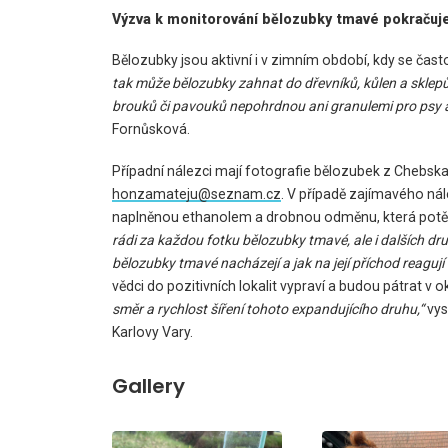
Výzva k monitorování bělozubky tmavé pokračuj
Bělozubky jsou aktivní i v zimním období, kdy se často
tak může bělozubky zahnat do dřevníků, kůlen a sklepů
brouků či pavouků nepohrdnou ani granulemi pro psy a
Fornůsková.
Případní nálezci mají fotografie bělozubek z Chebska
honzamateju@seznam.cz
. V případě zajímavého n
naplněnou ethanolem a drobnou odměnu, která potěš
rádi za každou fotku bělozubky tmavé, ale i dalších dr
bělozubky tmavé nacházejí a jak na její příchod reagují 
vědci do pozitivních lokalit vypraví a budou pátrat v 
směr a rychlost šíření tohoto expandujícího druhu,“
vys
Karlovy Vary.
Gallery