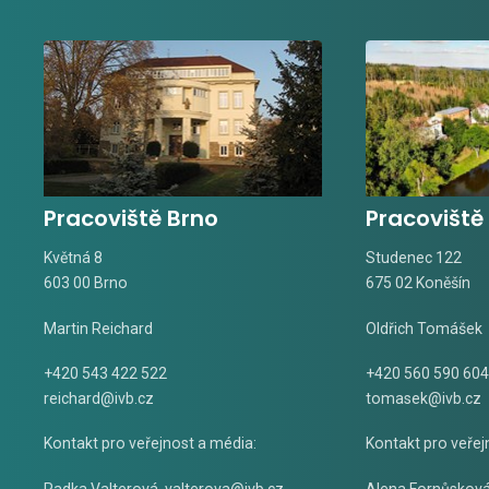
Pracoviště Brno
Pracoviště
Květná 8
Studenec 122
603 00 Brno
675 02 Koněšín
Martin Reichard
Oldřich Tomášek
+420 543 422 522
+420 560 590 604
reichard@ivb.cz
tomasek@ivb.cz
Kontakt pro veřejnost a média:
Kontakt pro veřej
Radka Valterová,
valterova@ivb.cz
Alena Fornůskov