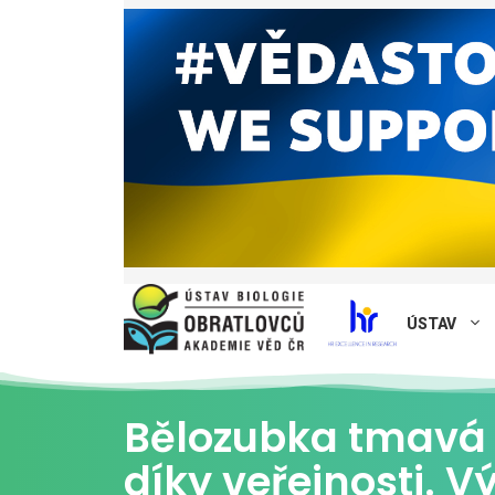
ÚSTAV
Bělozubka tmavá 
díky veřejnosti. 