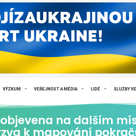
VÝZKUM
VEŘEJNOST A MÉDIA
LIDÉ
SLUŽBY V
objevena na dalším mí
Výzva k mapování pokrač