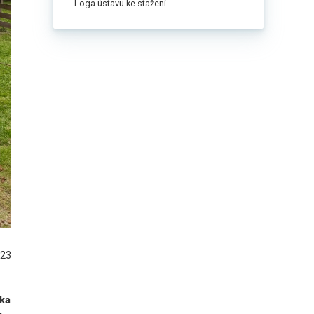
Loga ústavu ke stažení
023
tka