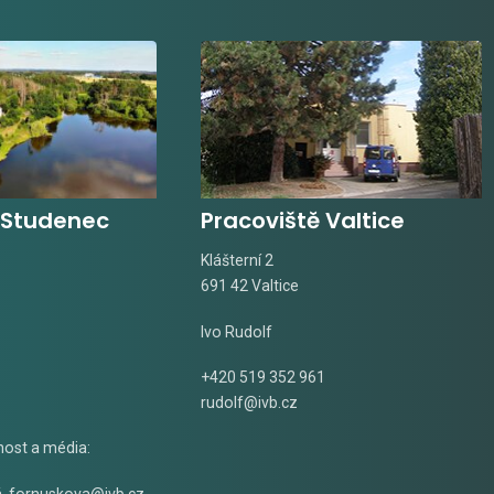
 Studenec
Pracoviště Valtice
Klášterní 2
691 42 Valtice
Ivo Rudolf
+420 519 352 961
rudolf@ivb.cz
nost a média:
á
,
fornuskova@ivb.cz