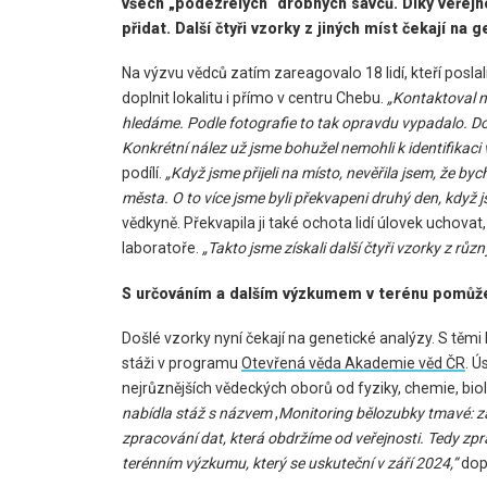
všech „podezřelých“ drobných savců. Díky veřejn
přidat. Další čtyři vzorky z jiných míst čekají na 
Na výzvu vědců zatím zareagovalo 18 lidí, kteří posla
doplnit lokalitu i přímo v centru Chebu.
„Kontaktoval n
hledáme. Podle fotografie to tak opravdu vypadalo. Dom
Konkrétní nález už jsme bohužel nemohli k identifikaci v
podílí.
„Když jsme přijeli na místo, nevěřila jsem, že 
města. O to více jsme byli překvapeni druhý den, když 
vědkyně. Překvapila ji také ochota lidí úlovek uchov
laboratoře.
„Takto jsme získali další čtyři vzorky z rů
S určováním a dalším výzkumem v terénu pomůže
Došlé vzorky nyní čekají na genetické analýzy. S tě
stáži v programu
Otevřená věda Akademie věd ČR
. Ú
nejrůznějších vědeckých oborů od fyziky, chemie, biolog
nabídla stáž s názvem
,
Monitoring bělozubky tmavé: zap
zpracování dat, která obdržíme od veřejnosti. Tedy zpr
terénním výzkumu, který se uskuteční v září 2024,”
dop