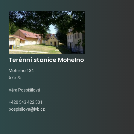
Terénní stanice Mohelno
Mohelno 134
675 75
Věra Pospíšilová
+420 543 422 501
pospisilova@ivb.cz