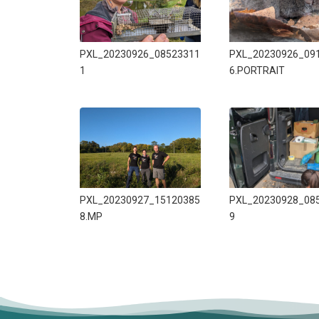
PXL_20230926_08523311
PXL_20230926_09
1
6.PORTRAIT
PXL_20230927_15120385
PXL_20230928_08
8.MP
9