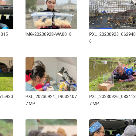
0015
IMG-20230928-WA0018
PXL_20230923_062940
6
515930
PXL_20230924_19032407
PXL_20230926_083413
7.MP
7.MP