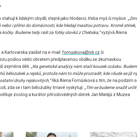
e
 stahují k lidským obydlí, stejně jako hlodavci, třeba myš či myšice.
„Zim
 nebo i přímo do domácností, kde hledají masitou potravu. Kromě stínek,
 kočky. Budeme tedy rádi za fotky úlovků z Chebska,“
vyzývá Alena
 a Karlovarska zasílat na e-mail:
fornuskova@ivb.cz
či
álezu pošlou vědci obratem předplacenou obálku se zkumavkou
í zejména děti.
„Na genetické analýzy nám stačí kousek ocásku. Budem
uhů bělozubek a rejsků, protože nám to může prozradit, kde všude se již n
ostatní druhy rejskovitých,“
říká Alena Fornůsková s tím, že na podzim s
okolí, zda se i tam bělozubky tmavé vyskytují.
„Tím se budeme snažit určit
větluje zoolog a kurátor přírodovědných sbírek Jan Matějů z Muzea