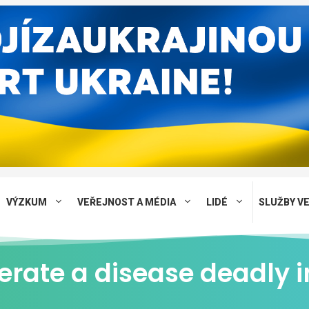
VÝZKUM
VEŘEJNOST A MÉDIA
LIDÉ
SLUŽBY V
lerate a disease deadly 