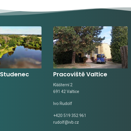
 Studenec
Pracoviště Valtice
Klášterní 2
691 42 Valtice
Ivo Rudolf
+420 519 352 961
rudolf@ivb.cz