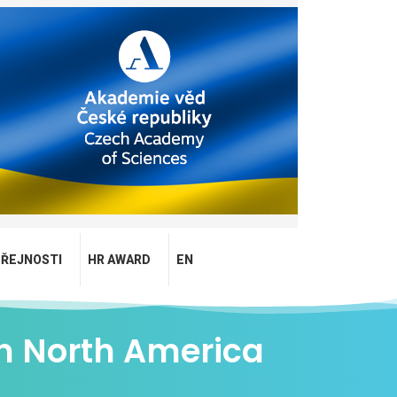
EŘEJNOSTI
HR AWARD
EN
in North America