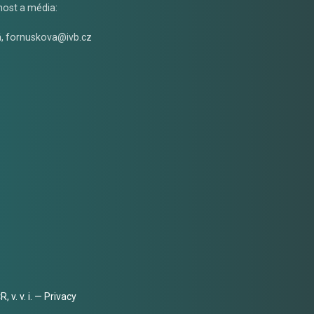
nost a média:
á
,
fornuskova@ivb.cz
 v. v. i. —
Privacy