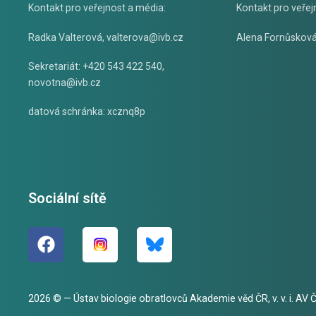
Kontakt pro veřejnost a média:
Kontakt pro veřej
Radka Valterová,
valterova@ivb.cz
Alena Fornůskov
Sekretariát: +420 543 422 540,
novotna@ivb.cz
datová schránka: xcznq8p
Sociální sítě
2026 © — Ústav biologie obratlovců Akademie věd ČR, v. v. i. AV ČR,