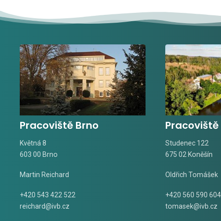
Pracoviště Brno
Pracoviště
Květná 8
Studenec 122
603 00 Brno
675 02 Koněšín
Martin Reichard
Oldřich Tomášek
+420 543 422 522
+420 560 590 604
reichard@ivb.cz
tomasek@ivb.cz