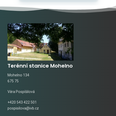
Terénní stanice Mohelno
Mohelno 134
675 75
Věra Pospíšilová
+420 543 422 501
pospisilova@ivb.cz