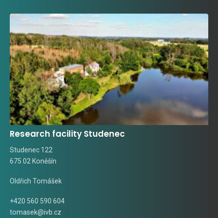
Research facility Studenec
Studenec 122
675 02 Koněšín
Oldřich Tomášek
+420 560 590 604
tomasek@ivb.cz