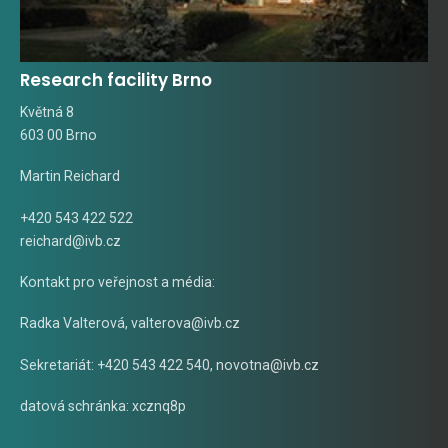
Research facility Brno
Květná 8
603 00 Brno
Martin Reichard
+420 543 422 522
reichard@ivb.cz
Kontakt pro veřejnost a média:
Radka Valterová,
valterova@ivb.cz
Sekretariát: +420 543 422 540,
novotna@ivb.cz
datová schránka: xcznq8p