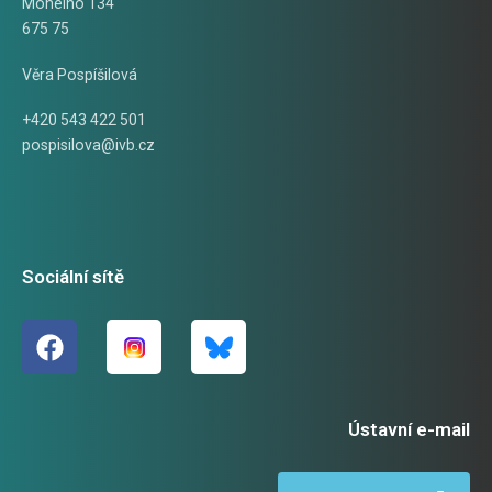
Mohelno 134
675 75
Věra Pospíšilová
+420 543 422 501
pospisilova@ivb.cz
Sociální sítě
Ústavní e-mail