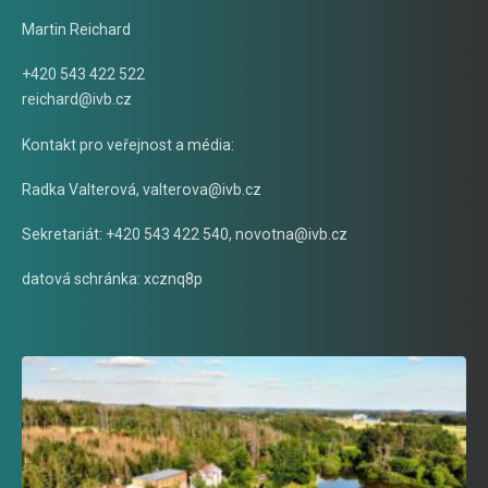
Martin Reichard
+420 543 422 522
reichard@ivb.cz
Kontakt pro veřejnost a média:
Radka Valterová,
valterova@ivb.cz
Sekretariát: +420 543 422 540,
novotna@ivb.cz
datová schránka: xcznq8p