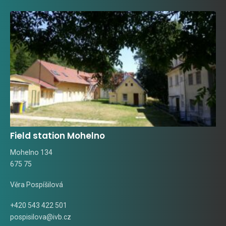
Field station Mohelno
Mohelno 134
675 75
Věra Pospíšilová
+420 543 422 501
pospisilova@ivb.cz