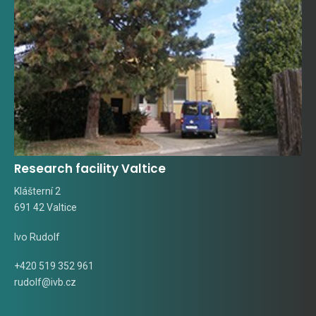
Research facility Valtice
Klášterní 2
691 42 Valtice
Ivo Rudolf
+420 519 352 961
rudolf@ivb.cz