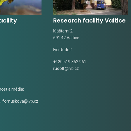
cility
Research facility Valtice
Klášterní 2
691 42 Valtice
Ivo Rudolf
+420 519 352 961
rudolf@ivb.cz
nost a média:
á
,
fornuskova@ivb.cz