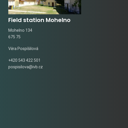
Field station Mohelno
Mohelno 134
675 75
Věra Pospíšilová
+420 543 422 501
pospisilova@ivb.cz