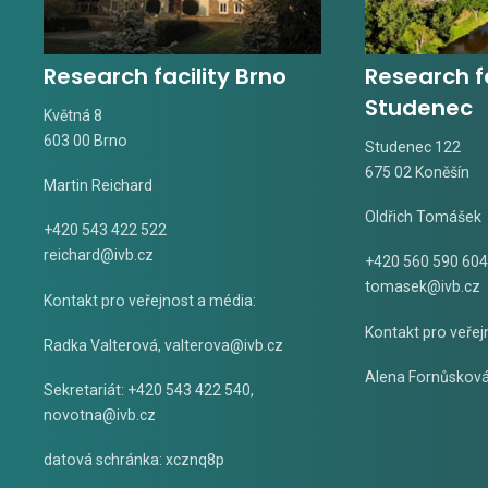
Research facility Brno
Research fa
Studenec
Květná 8
603 00 Brno
Studenec 122
675 02 Koněšín
Martin Reichard
Oldřich Tomášek
+420 543 422 522
reichard@ivb.cz
+420 560 590 604
tomasek@ivb.cz
Kontakt pro veřejnost a média:
Kontakt pro veřej
Radka Valterová,
valterova@ivb.cz
Alena Fornůskov
Sekretariát: +420 543 422 540,
novotna@ivb.cz
datová schránka: xcznq8p