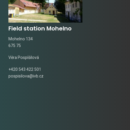
Field station Mohelno
Mohelno 134
675 75
Věra Pospíšilová
+420 543 422 501
pospisilova@ivb.cz