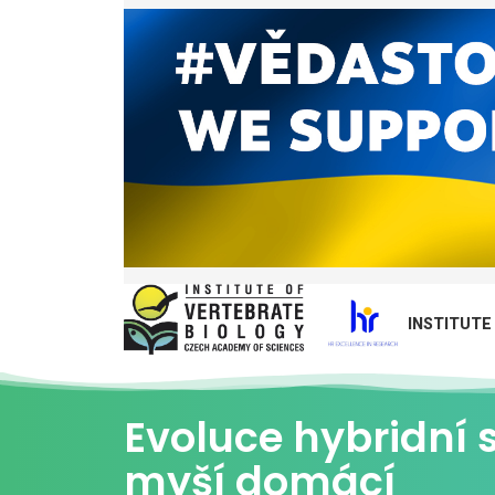
INSTITUTE
Evoluce hybridní 
myší domácí