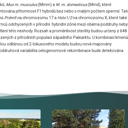
ácí,
Mus m. musculus
(Mmm) a
M. m. domesticus
(Mmd), které
mentována přítomnost F1 hybridů bez nebo s malým počtem spermií. Tat
enů
Prdm9 n
a chromozomu 17 a
Hstx1/2
na chromozomu X, které také
samců odchycených v přírodní hybridní zóně mezi oběma poddruhy neby
ětlení této neshody. Rozsah a proměnlivost sterility budou určeny z 648
ených z přírodních populací západního Palearktu. U kombinací kmenů
trolou odlišnou od 2-lokusového modelu budou nově mapovány
mezipoddruhová variabilita celogenomové rekombinace bude detekována