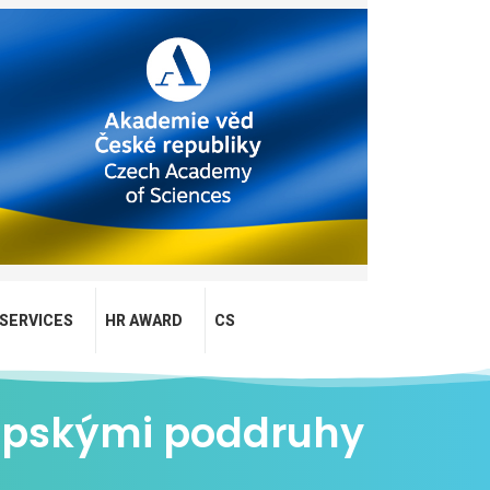
SERVICES
HR AWARD
CS
ropskými poddruhy