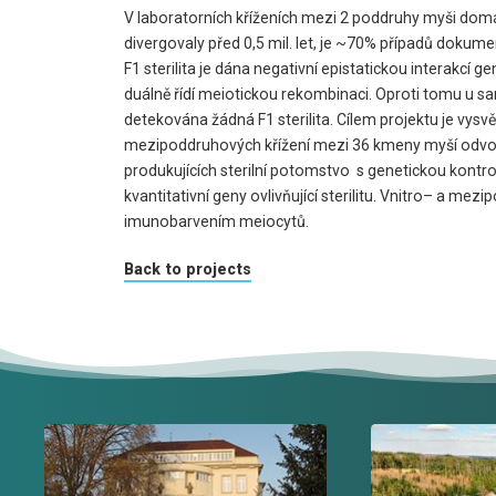
V laboratorních kříženích mezi 2 poddruhy myši dom
divergovaly před 0,5 mil. let, je ~70% případů doku
F1 sterilita je dána negativní epistatickou interakcí g
duálně řídí meiotickou rekombinaci. Oproti tomu u 
detekována žádná F1 sterilita. Cílem projektu je vysv
mezipoddruhových křížení mezi 36 kmeny myší odvoz
produkujících sterilní potomstvo s genetickou kon
kvantitativní geny ovlivňující sterilitu. Vnitro– a 
imunobarvením meiocytů.
Back to projects