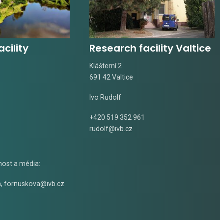
cility
Research facility Valtice
Klášterní 2
691 42 Valtice
Ivo Rudolf
+420 519 352 961
rudolf@ivb.cz
nost a média:
á
,
fornuskova@ivb.cz