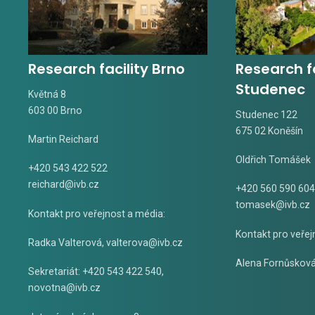
Research facility Brno
Research fa
Studenec
Květná 8
603 00 Brno
Studenec 122
675 02 Koněšín
Martin Reichard
Oldřich Tomášek
+420 543 422 522
reichard@ivb.cz
+420 560 590 604
tomasek@ivb.cz
Kontakt pro veřejnost a média:
Kontakt pro veřej
Radka Valterová,
valterova@ivb.cz
Alena Fornůskov
Sekretariát: +420 543 422 540,
novotna@ivb.cz