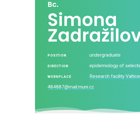
Bc.
Simona
Zadražilo
undergraduate
POSITION
epidemiology of selec
DIRECTION
Research facility Valtice
WORKPLACE
484887@mail.muni.cz