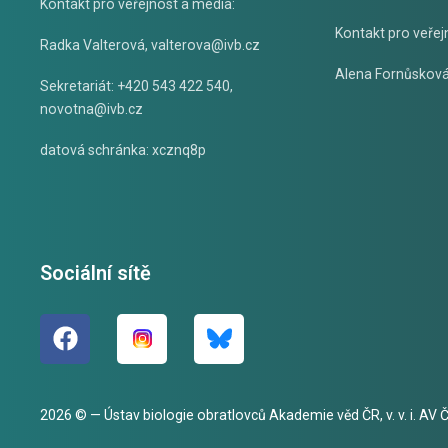
Kontakt pro veřejnost a média:
Kontakt pro veřej
Radka Valterová,
valterova@ivb.cz
Alena Fornůskov
Sekretariát: +420 543 422 540,
novotna@ivb.cz
datová schránka: xcznq8p
Sociální sítě
2026 © — Ústav biologie obratlovců Akademie věd ČR, v. v. i. AV ČR,