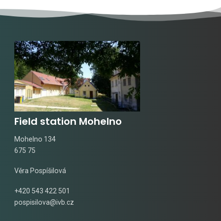
Field station Mohelno
Mohelno 134
675 75
Věra Pospíšilová
+420 543 422 501
pospisilova@ivb.cz