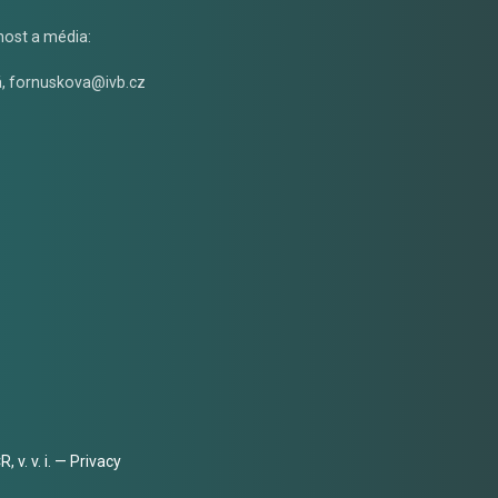
nost a média:
á
,
fornuskova@ivb.cz
 v. v. i. —
Privacy