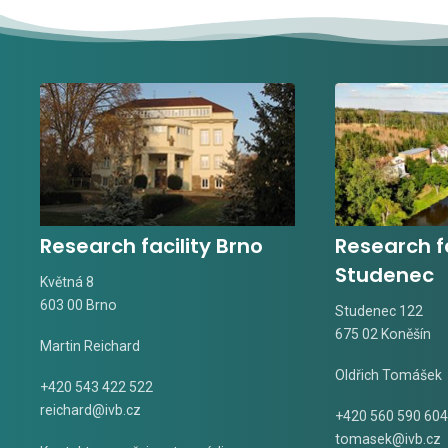
Research facility Brno
Research fa
Studenec
Květná 8
603 00 Brno
Studenec 122
675 02 Koněšín
Martin Reichard
Oldřich Tomášek
+420 543 422 522
reichard@ivb.cz
+420 560 590 604
tomasek@ivb.cz