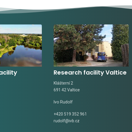
cility
Research facility Valtice
Klášterní 2
691 42 Valtice
Ivo Rudolf
+420 519 352 961
rudolf@ivb.cz