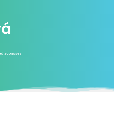
vá
ted zoonoses