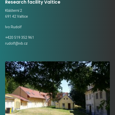
Research facility Valtice
Klášterní 2
691 42 Valtice
Ivo Rudolf
+420 519 352 961
rudolf@ivb.cz