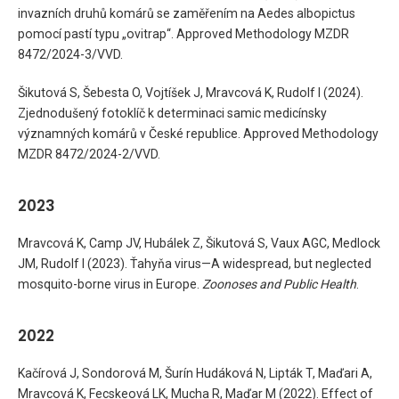
invazních druhů komárů se zaměřením na Aedes albopictus
pomocí pastí typu „ovitrap“. Approved Methodology MZDR
8472/2024-3/VVD.
Šikutová S, Šebesta O, Vojtíšek J, Mravcová K, Rudolf I (2024).
Zjednodušený fotoklíč k determinaci samic medicínsky
významných komárů v České republice. Approved Methodology
MZDR 8472/2024-2/VVD.
2023
Mravcová K, Camp JV, Hubálek Z, Šikutová S, Vaux AGC, Medlock
JM, Rudolf I (2023). Ťahyňa virus—A widespread, but neglected
mosquito-borne virus in Europe.
Zoonoses and Public Health
.
2022
Kačírová J, Sondorová M, Šurín Hudáková N, Lipták T, Maďari A,
Mravcová K, Fecskeová LK, Mucha R, Maďar M (2022). Effect of