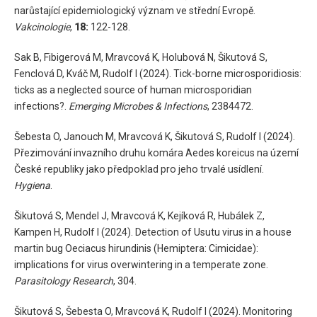
narůstající epidemiologický význam ve střední Evropě.
Vakcinologie
,
18:
122-128.
Sak B, Fibigerová M, Mravcová K, Holubová N, Šikutová S,
Fenclová D, Kváč M, Rudolf I (2024). Tick-borne microsporidiosis:
ticks as a neglected source of human microsporidian
infections?.
Emerging Microbes & Infections
, 2384472.
Šebesta O, Janouch M, Mravcová K, Šikutová S, Rudolf I (2024).
Přezimování invazního druhu komára Aedes koreicus na území
České republiky jako předpoklad pro jeho trvalé usídlení.
Hygiena
.
Šikutová S, Mendel J, Mravcová K, Kejíková R, Hubálek Z,
Kampen H, Rudolf I (2024). Detection of Usutu virus in a house
martin bug Oeciacus hirundinis (Hemiptera: Cimicidae):
implications for virus overwintering in a temperate zone.
Parasitology Research
, 304.
Šikutová S, Šebesta O, Mravcová K, Rudolf I (2024). Monitoring