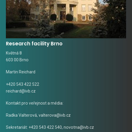
Research facility Brno
Květná 8
603 00 Brno
Martin Reichard
+420 543 422 522
reichard@ivb.cz
Kontakt pro veřejnost a média:
Radka Valterová,
valterova@ivb.cz
Sekretariát: +420 543 422 540,
novotna@ivb.cz