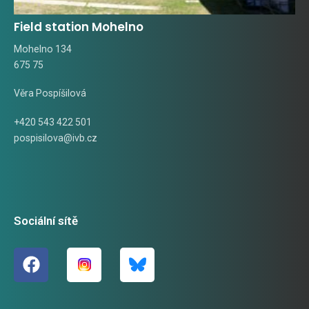
Field station Mohelno
Mohelno 134
675 75
Věra Pospíšilová
+420 543 422 501
pospisilova@ivb.cz
Sociální sítě