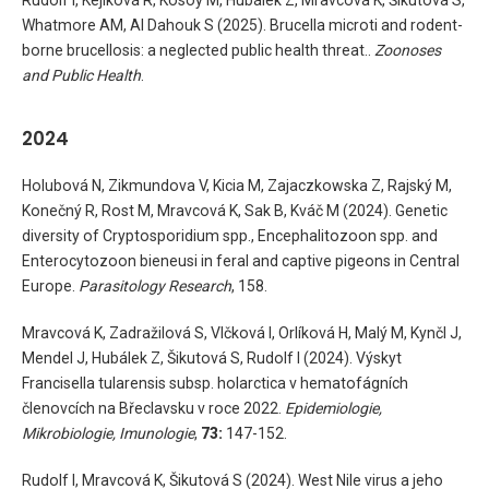
Rudolf I, Kejíková R, Kosoy M, Hubálek Z, Mravcová K, Šikutová S,
Whatmore AM, Al Dahouk S (2025). Brucella microti and rodent-
borne brucellosis: a neglected public health threat..
Zoonoses
and Public Health
.
2024
Holubová N, Zikmundova V, Kicia M, Zajaczkowska Z, Rajský M,
Konečný R, Rost M, Mravcová K, Sak B, Kváč M (2024). Genetic
diversity of Cryptosporidium spp., Encephalitozoon spp. and
Enterocytozoon bieneusi in feral and captive pigeons in Central
Europe.
Parasitology Research
, 158.
Mravcová K, Zadražilová S, Vlčková I, Orlíková H, Malý M, Kynčl J,
Mendel J, Hubálek Z, Šikutová S, Rudolf I (2024). Výskyt
Francisella tularensis subsp. holarctica v hematofágních
členovcích na Břeclavsku v roce 2022.
Epidemiologie,
Mikrobiologie, Imunologie
,
73:
147-152.
Rudolf I, Mravcová K, Šikutová S (2024). West Nile virus a jeho