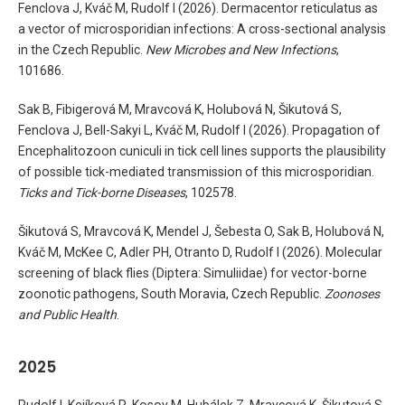
Fenclova J, Kváč M, Rudolf I (2026). Dermacentor reticulatus as
a vector of microsporidian infections: A cross-sectional analysis
in the Czech Republic.
New Microbes and New Infections
,
101686.
Sak B, Fibigerová M, Mravcová K, Holubová N, Šikutová S,
Fenclova J, Bell-Sakyi L, Kváč M, Rudolf I (2026). Propagation of
Encephalitozoon cuniculi in tick cell lines supports the plausibility
of possible tick-mediated transmission of this microsporidian.
Ticks and Tick-borne Diseases
, 102578.
Šikutová S, Mravcová K, Mendel J, Šebesta O, Sak B, Holubová N,
Kváč M, McKee C, Adler PH, Otranto D, Rudolf I (2026). Molecular
screening of black flies (Diptera: Simuliidae) for vector-borne
zoonotic pathogens, South Moravia, Czech Republic.
Zoonoses
and Public Health
.
2025