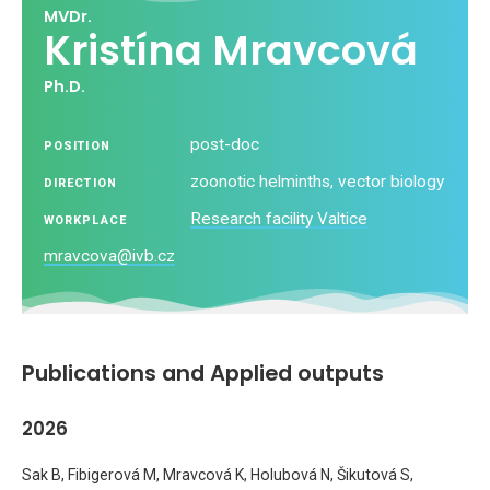
MVDr.
Kristína Mravcová
Ph.D.
post-doc
POSITION
zoonotic helminths, vector biology
DIRECTION
Research facility Valtice
WORKPLACE
mravcova@ivb.cz
Publications and Applied outputs
2026
Sak B, Fibigerová M, Mravcová K, Holubová N, Šikutová S,