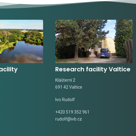
cility
Research facility Valtice
Klášterní 2
691 42 Valtice
Ivo Rudolf
+420 519 352 961
rudolf@ivb.cz