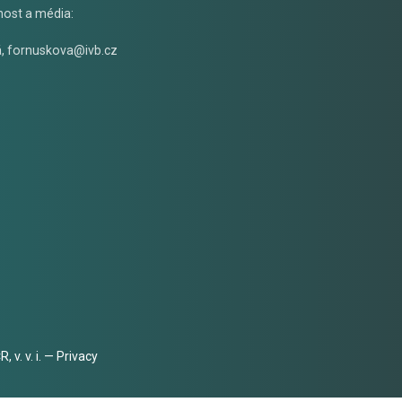
nost a média:
á
,
fornuskova@ivb.cz
 v. v. i. —
Privacy