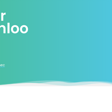
r
nloo
nec