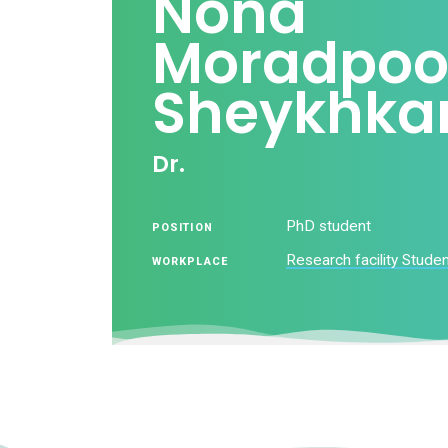
Nona
Moradpoo
Sheykhka
Dr.
PhD student
POSITION
Research facility Stude
WORKPLACE