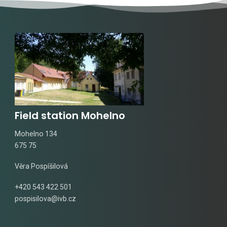
Field station Mohelno
Mohelno 134
675 75
Věra Pospíšilová
+420 543 422 501
pospisilova@ivb.cz