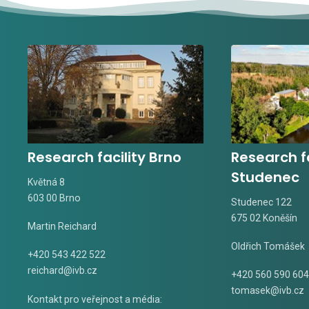
Research facility Brno
Research fa
Studenec
Květná 8
603 00 Brno
Studenec 122
675 02 Koněšín
Martin Reichard
Oldřich Tomášek
+420 543 422 522
reichard@ivb.cz
+420 560 590 604
tomasek@ivb.cz
Kontakt pro veřejnost a média: