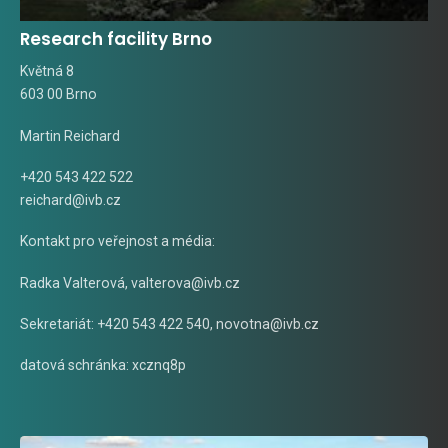
Research facility Brno
Květná 8
603 00 Brno
Martin Reichard
+420 543 422 522
reichard@ivb.cz
Kontakt pro veřejnost a média:
Radka Valterová,
valterova@ivb.cz
Sekretariát: +420 543 422 540,
novotna@ivb.cz
datová schránka: xcznq8p