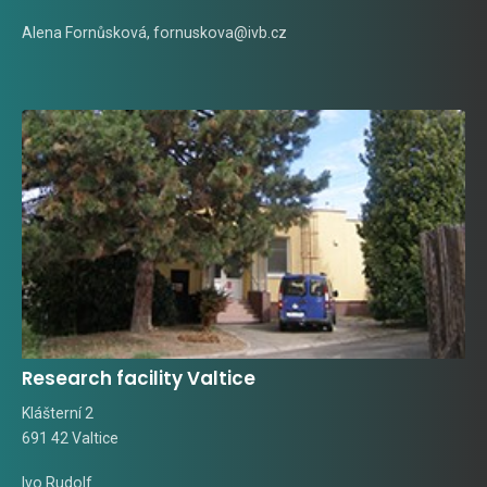
Alena Fornůsková
,
fornuskova@ivb.cz
Research facility Valtice
Klášterní 2
691 42 Valtice
Ivo Rudolf