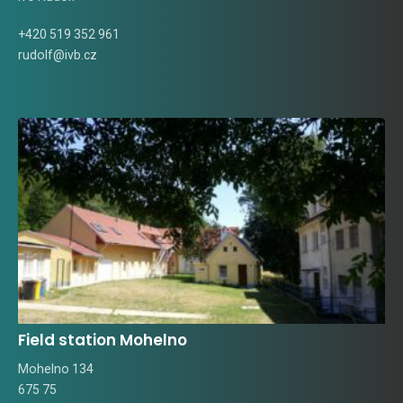
+420 519 352 961
rudolf@ivb.cz
Field station Mohelno
Mohelno 134
675 75