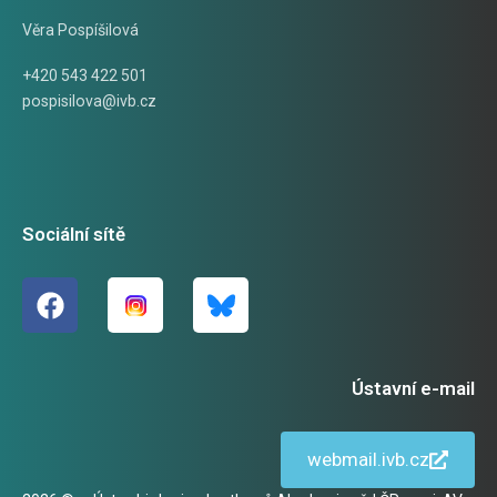
Věra Pospíšilová
+420 543 422 501
pospisilova@ivb.cz
Sociální sítě
Ústavní e-mail
webmail.ivb.cz