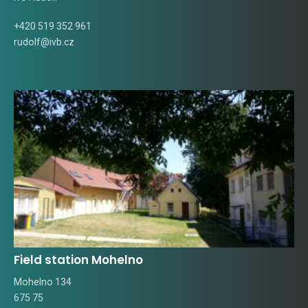
+420 519 352 961
rudolf@ivb.cz
Field station Mohelno
Mohelno 134
675 75