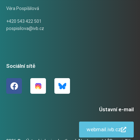
Věra Pospíšilová
+420 543 422 501
pospisilova@ivb.cz
Sociální sítě
Ústavní e-mail
webmail.ivb.cz