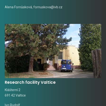
Alena Fornůsková
,
fornuskova@ivb.cz
Research facility Valtice
Klášterní 2
691 42 Valtice
Ivo Rudolf