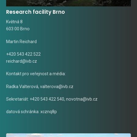
Research facility Brno
Květná 8
603 00 Brno
Martin Reichard
+420 543 422 522
reichard@ivb.cz
Kontakt pro veřejnost a média:
Radka Valterová,
valterova@ivb.cz
Sekretariát: +420 543 422 540,
novotna@ivb.cz
datová schránka: xcznq8p