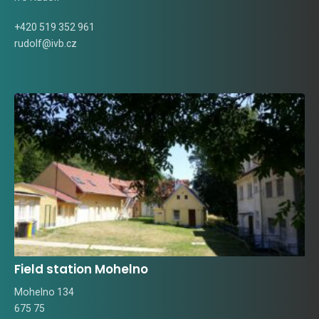
+420 519 352 961
rudolf@ivb.cz
Field station Mohelno
Mohelno 134
675 75