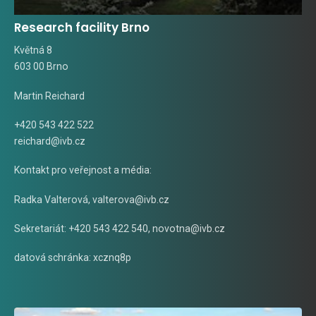
Research facility Brno
Květná 8
603 00 Brno
Martin Reichard
+420 543 422 522
reichard@ivb.cz
Kontakt pro veřejnost a média:
Radka Valterová,
valterova@ivb.cz
Sekretariát: +420 543 422 540,
novotna@ivb.cz
datová schránka: xcznq8p