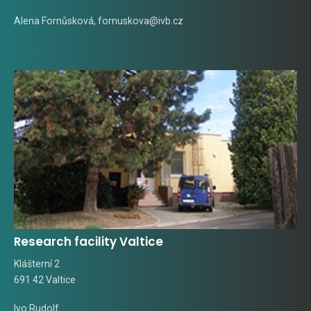
Alena Fornůsková
,
fornuskova@ivb.cz
Research facility Valtice
Klášterní 2
691 42 Valtice
Ivo Rudolf