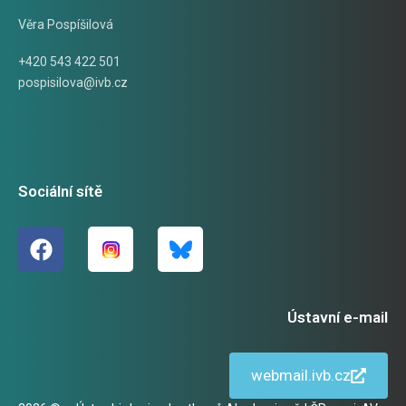
Věra Pospíšilová
+420 543 422 501
pospisilova@ivb.cz
Sociální sítě
Ústavní e-mail
webmail.ivb.cz