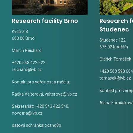
Research facility Brno
Research fa
Studenec
Květná 8
603 00 Brno
Studenec 122
675 02 Koněšín
Martin Reichard
Oldřich Tomášek
+420 543 422 522
reichard@ivb.cz
+420 560 590 604
tomasek@ivb.cz
Kontakt pro veřejnost a média:
Kontakt pro veřej
Radka Valterová,
valterova@ivb.cz
Alena Fornůskov
Sekretariát: +420 543 422 540,
novotna@ivb.cz
datová schránka: xcznq8p