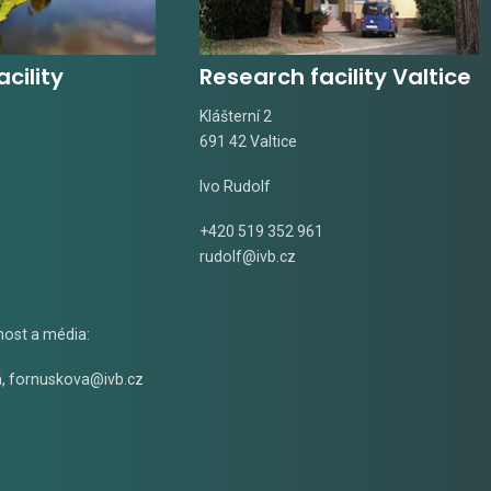
cility
Research facility Valtice
Klášterní 2
691 42 Valtice
Ivo Rudolf
+420 519 352 961
rudolf@ivb.cz
nost a média:
á
,
fornuskova@ivb.cz