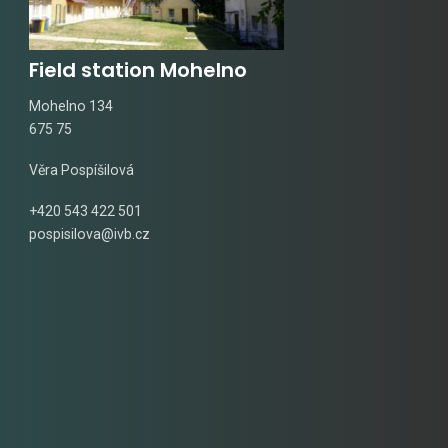
Field station Mohelno
Mohelno 134
675 75
Věra Pospíšilová
+420 543 422 501
pospisilova@ivb.cz