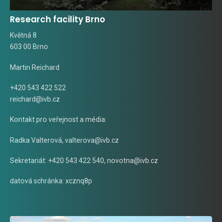
Research facility Brno
Květná 8
603 00 Brno
Martin Reichard
+420 543 422 522
reichard@ivb.cz
Kontakt pro veřejnost a média:
Radka Valterová,
valterova@ivb.cz
Sekretariát: +420 543 422 540,
novotna@ivb.cz
datová schránka: xcznq8p