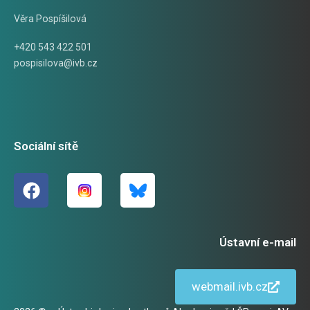
Věra Pospíšilová
+420 543 422 501
pospisilova@ivb.cz
Sociální sítě
Ústavní e-mail
webmail.ivb.cz