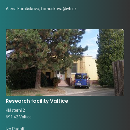
Alena Fornůsková
,
fornuskova@ivb.cz
Research facility Valtice
Klášterní 2
691 42 Valtice
Ivo Rudolf