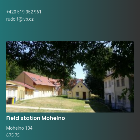
+420 519 352 961
rudolf@ivb.cz
Field station Mohelno
Mohelno 134
675 75