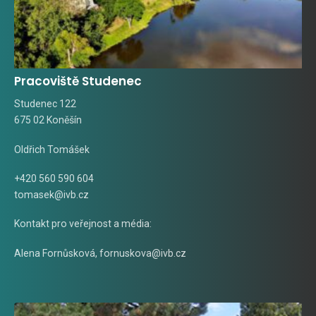
Pracoviště Studenec
Studenec 122
675 02 Koněšín
Oldřich Tomášek
+420 560 590 604
tomasek@ivb.cz
Kontakt pro veřejnost a média:
Alena Fornůsková
,
fornuskova@ivb.cz