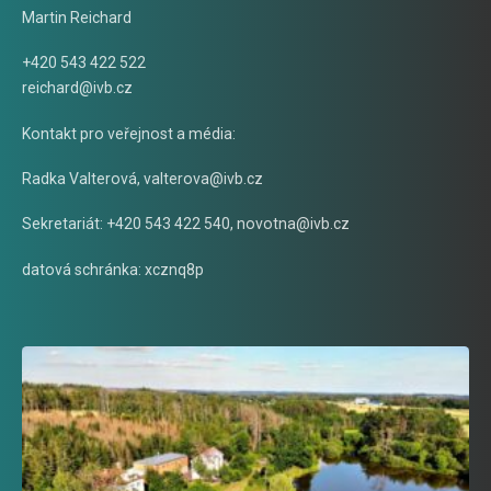
Martin Reichard
+420 543 422 522
reichard@ivb.cz
Kontakt pro veřejnost a média:
Radka Valterová,
valterova@ivb.cz
Sekretariát: +420 543 422 540,
novotna@ivb.cz
datová schránka: xcznq8p