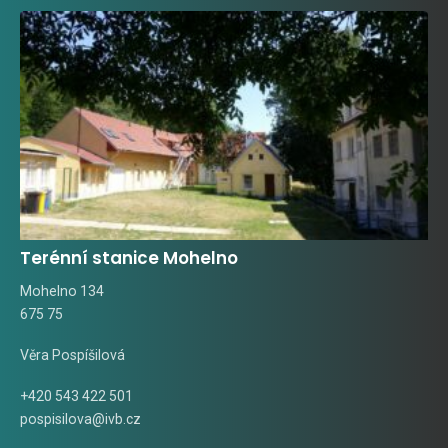
Terénní stanice Mohelno
Mohelno 134
675 75
Věra Pospíšilová
+420 543 422 501
pospisilova@ivb.cz