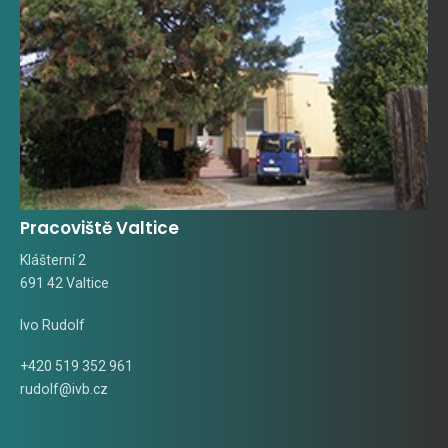
Pracoviště Valtice
Klášterní 2
691 42 Valtice
Ivo Rudolf
+420 519 352 961
rudolf@ivb.cz