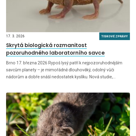
17. 3. 2026
TISKOVÉ ZPRÁVY
Skrytá biologická rozmanitost
pozoruhodného laboratorního savce
Brno 17. března 2026 Rypoš lysý patří k nejpozoruhodnějším
savcům planety – je mimořádně dlouhověký, odolný vůči
nádorům a dobře snáší nedostatek kyslíku. Nová studie,…