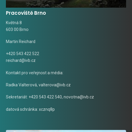
Pracoviště Brno
Květná 8
603 00 Brno
Martin Reichard
+420 543 422 522
reichard@ivb.cz
Kontakt pro veřejnost a média:
Radka Valterová,
valterova@ivb.cz
Sekretariát: +420 543 422 540,
novotna@ivb.cz
datová schránka: xcznq8p