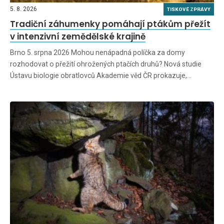
5. 8. 2026
TISKOVÉ ZPRÁVY
Tradiční záhumenky pomáhají ptákům přežít
v intenzivní zemědělské krajině
Brno 5. srpna 2026 Mohou nenápadná políčka za domy
rozhodovat o přežití ohrožených ptačích druhů? Nová studie
Ústavu biologie obratlovců Akademie věd ČR prokazuje,…