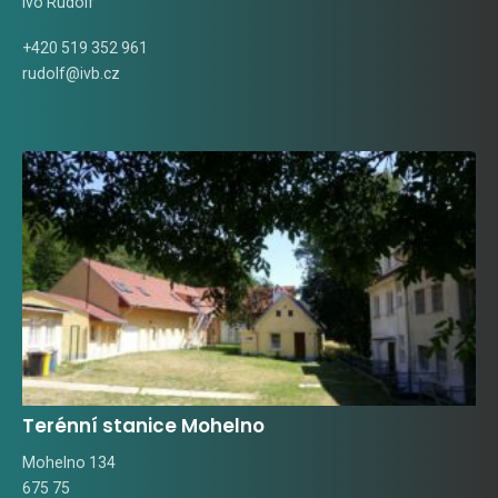
Ivo Rudolf
+420 519 352 961
rudolf@ivb.cz
Terénní stanice Mohelno
Mohelno 134
675 75