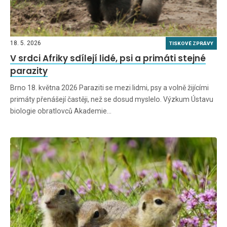
18. 5. 2026
TISKOVÉ ZPRÁVY
V srdci Afriky sdílejí lidé, psi a primáti stejné
parazity
Brno 18. května 2026 Paraziti se mezi lidmi, psy a volně žijícími
primáty přenášejí častěji, než se dosud myslelo. Výzkum Ústavu
biologie obratlovců Akademie…