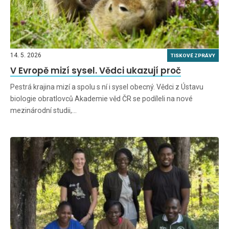
14. 5. 2026
TISKOVÉ ZPRÁVY
V Evropě mizí sysel. Vědci ukazují proč
Pestrá krajina mizí a spolu s ní i sysel obecný. Vědci z Ústavu
biologie obratlovců Akademie věd ČR se podíleli na nové
mezinárodní studii,…