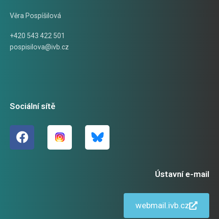
Věra Pospíšilová
+420 543 422 501
pospisilova@ivb.cz
Sociální sítě
Ústavní e-mail
webmail.ivb.cz