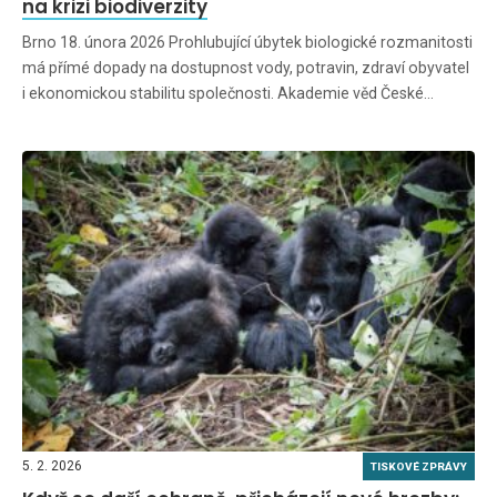
na krizi biodiverzity
Brno 18. února 2026 Prohlubující úbytek biologické rozmanitosti
má přímé dopady na dostupnost vody, potravin, zdraví obyvatel
i ekonomickou stabilitu společnosti. Akademie věd České…
5. 2. 2026
TISKOVÉ ZPRÁVY