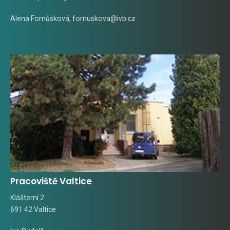
Alena Fornůsková
,
fornuskova@ivb.cz
Pracoviště Valtice
Klášterní 2
691 42 Valtice