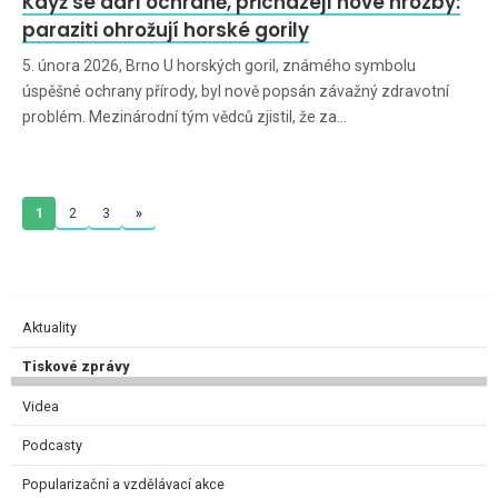
Když se daří ochraně, přicházejí nové hrozby:
paraziti ohrožují horské gorily
5. února 2026, Brno U horských goril, známého symbolu
úspěšné ochrany přírody, byl nově popsán závažný zdravotní
problém. Mezinárodní tým vědců zjistil, že za…
1
2
3
»
Aktuality
Tiskové zprávy
Videa
Podcasty
Popularizační a vzdělávací akce