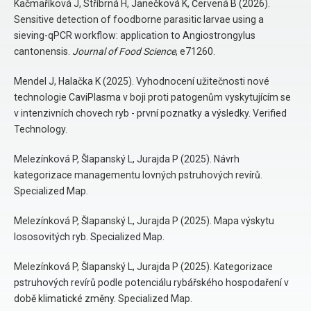
Kačmaříková J, Stříbrná H, Janečková K, Červená B (2026).
Sensitive detection of foodborne parasitic larvae using a
sieving-qPCR workflow: application to Angiostrongylus
cantonensis.
Journal of Food Science
, e71260.
Mendel J, Halačka K (2025). Vyhodnocení užitečnosti nové
technologie CaviPlasma v boji proti patogenům vyskytujícím se
v intenzivních chovech ryb - první poznatky a výsledky. Verified
Technology.
Melezínková P, Šlapanský L, Jurajda P (2025). Návrh
kategorizace managementu lovných pstruhových revírů.
Specialized Map.
Melezínková P, Šlapanský L, Jurajda P (2025). Mapa výskytu
lososovitých ryb. Specialized Map.
Melezínková P, Šlapanský L, Jurajda P (2025). Kategorizace
pstruhových revírů podle potenciálu rybářského hospodaření v
době klimatické změny. Specialized Map.