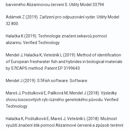
barveného Alizarinovou červení S. Utility Model 33794.
Adámek Z (2019). Zařízení pro odpuzování vyder. Utility Model
32 800.
Halačka K (2019). Technologie značení sekavců pomocí
alizarinu. Verified Technology.
Mendel J, Halačka K, Vetešník L (2019). Method of identification
of European freshwater fish and hybrides in biological materials
by S7ICAPS method. Patent EP 3199643.
Mendel J (2019). S7iFish software. Software.
Mareš J, Poštulková E, Palíková M, Mendel J (2018). Výsledky
chovu lososovitých ryb různého genetického původu. Verified
Technology.
Halačka K, Poštulková E, Mareš J, Vetešník L (2018). Možnost
využití značení štik pomocí Alizarinové červeně a způsob terénní