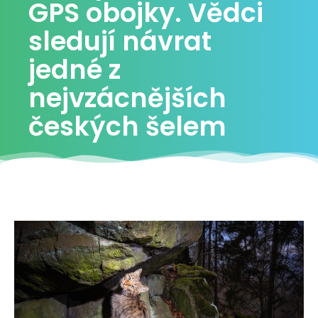
GPS obojky. Vědci
sledují návrat
jedné z
nejvzácnějších
českých šelem