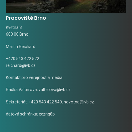
Pracoviště Brno
Květná 8
603 00 Brno
Martin Reichard
+420 543 422 522
reichard@ivb.cz
Kontakt pro veřejnost a média:
Radka Valterová,
valterova@ivb.cz
Sekretariát: +420 543 422 540,
novotna@ivb.cz
datová schránka: xcznq8p