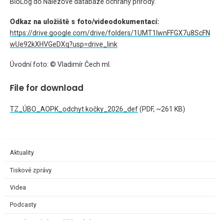
BioLog do Nálezové databáze ochrany přírody.
Odkaz na uložiště s foto/videodokumentací:
https://drive.google.com/drive/folders/1UMT1IwnFFGX7u8ScFN
wUe92kXHVGeDXq?usp=drive_link
Úvodní foto: © Vladimír Čech ml.
File for download
TZ_ÚBO_AOPK_odchyt kočky_2026_def
(PDF, ~261 KB)
Aktuality
Tiskové zprávy
Videa
Podcasty