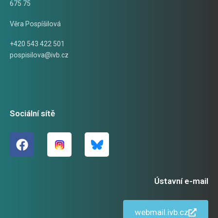
675 75
Věra Pospíšilová
+420 543 422 501
pospisilova@ivb.cz
Sociální sítě
Ústavní e-mail
webmail.ivb.cz