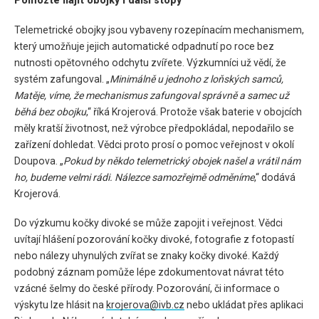
Pomozte najít obojky i další stopy
Telemetrické obojky jsou vybaveny rozepínacím mechanismem,
který umožňuje jejich automatické odpadnutí po roce bez
nutnosti opětovného odchytu zvířete. Výzkumníci už vědí, že
systém zafungoval. „
Minimálně u jednoho z loňských samců,
Matěje, víme, že mechanismus zafungoval správně a samec už
běhá bez obojku
,“ říká Krojerová. Protože však baterie v obojcích
měly kratší životnost, než výrobce předpokládal, nepodařilo se
zařízení dohledat. Vědci proto prosí o pomoc veřejnost v okolí
Doupova. „
Pokud by někdo telemetrický obojek našel a vrátil nám
ho, budeme velmi rádi. Nálezce samozřejmě odměníme
,“ dodává
Krojerová.
Do výzkumu kočky divoké se může zapojit i veřejnost. Vědci
uvítají hlášení pozorování kočky divoké, fotografie z fotopastí
nebo nálezy uhynulých zvířat se znaky kočky divoké. Každý
podobný záznam pomůže lépe zdokumentovat návrat této
vzácné šelmy do české přírody. Pozorování, či informace o
výskytu lze hlásit na
krojerova@ivb.cz
nebo ukládat přes aplikaci