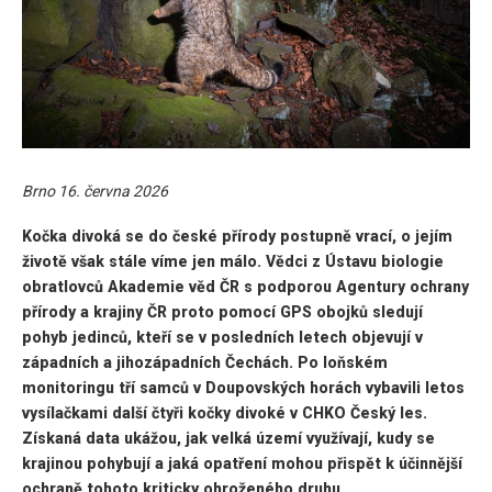
Brno 16. června 2026
Kočka divoká se do české přírody postupně vrací, o jejím
životě však stále víme jen málo. Vědci z Ústavu biologie
obratlovců Akademie věd ČR s podporou Agentury ochrany
přírody a krajiny ČR proto pomocí GPS obojků sledují
pohyb jedinců, kteří se v posledních letech objevují v
západních a jihozápadních Čechách. Po loňském
monitoringu tří samců v Doupovských horách vybavili letos
vysílačkami další čtyři kočky divoké v CHKO Český les.
Získaná data ukážou, jak velká území využívají, kudy se
krajinou pohybují a jaká opatření mohou přispět k účinnější
ochraně tohoto kriticky ohroženého druhu.