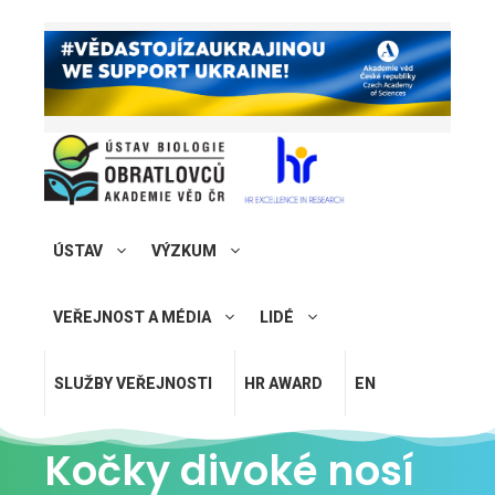
ÚSTAV
VÝZKUM
VEŘEJNOST A MÉDIA
LIDÉ
SLUŽBY VEŘEJNOSTI
HR AWARD
EN
Kočky divoké nosí