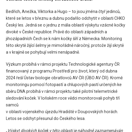
Bedřich, Anežka, Viktorka a Hugo – to jsou jména čtyř jedinců,
které se letos v březnu a dubnu podařilo odchytit v oblasti CHKO
Český les. Jedná se o jednu z mála oblastí výskytu vzácné kočky
divoké v České republice. Právě do oblasti západních a
jihozápadních Čech se k nám kočky šíří z Německa. Monitoring
této skrytě žijící šelmy je mimořádně náročný, protože žijí skrytě
a v krajině se pohybují velmi nenápadně.
Výzkum probíhá v rámci projektu Technologické agentury ČR
financovaný z programu Prostředí pro život, který od dubna
2024 řeší Ústav biologie obratlovců AV ČR (ÚBO AV ČR). Kromě
monitoringu pomocí fotopastí a chlupových pastí určených ke
sběru DNA probíhá v rámci projektu také pilotní telemetrické
sledování koček. V loňském roce vědci monitorovali pohyb tří
samců
v oblasti vojenského újezdu Hradiště v Doupovských horách.
Letos se odchyt přesunul do Českého lesa.
„
Výskyt divokých koček v této oblasti je náhodně zaznamenáván