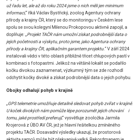
už řadu let, ale až do roku 2024 jsme o nich měli jen minimum
informací,
“ říká Václav Bystřický, zoolog Agentury ochrany
přírody a krajiny ČR, který se do monitoringu v Českém lese
spolu se svou kolegyní Milenou Prokopovou aktivně zapojil, a
doplňuje: „
Projekt TAČR nám umožní získat podrobnější data o
jejich početnosti a výskytu, proto jsme, jako Agentura ochrany
přírody a krajiny ČR, aplikačním garantem projektu.
“ V září 2024
instalovali vědci v této oblasti přibližně třicet chlupových pastí v
kombinaci s fotopastmi. Jelikož na většině lokalit se podařilo
kočku divokou zaznamenat, výzkumný tým se zde rozhodl
odchytit kočky divoké a získat podrobnější data o jejich pohybu.
Obojky odhalují pohyb v krajině
„
GPS telemetrie umožňuje detailně sledovat pohyb zvířat v krajině
.
U koček divokých nám pomůže lépe porozumět jejich chování
i
tomu, jaké prostředí preferují
,“ vysvětluje zooložka Jarmila
Krojerová z ÚBO AV ČR, jež je hlavní řešitelkou zmíněného
projektu TAČR. Dosavadní výsledky ukazují, že prostorová
aktivita samců může být překvapivě velká. Rekordmanem je