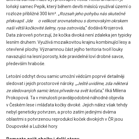
loňský samec Pepík, který během devíti měsíců využíval území o
rozloze přibližně 300 km². „
Rozsah jeho pohybu nás skutečně
překvapil
.
Jde o velikost srovnatelnou s domovským okrskem
naší větší kočkovité šelmy, rysa ostrovida
,“ dodává Krojerová.
Data zároveň potvrzují, že kočka divoká není zdaleka jen typicky
lesním druhem. Využívá mozaikovitou krajinu kombinující lesy a
otevřené plochy. Významnou část jejího teritoria tvoří louky
navazující na lesní porosty, kde pravidelně loví drobné savce,
především hraboše.
Letošní odchyt dvou samic umožní vědcům poprvé detailněji
sledovat i jejich prostorové nároky. „
Ještě uvidíme, zda některá
ze sledovaných samic letos přivede na svět koťata
,“ říká Milena
Prokopová. Ta v minulosti pravděpodobně náhodně objevila
v Českém lese i mláďata kočky divoké. Jejich nález však tehdy
nebyl geneticky potvrzen, a proto zatím jedinými dvěma
oblastmi s potvrzenou reprodukcí koček divokých v ČR jsou
Doupovské a Lužické hory.